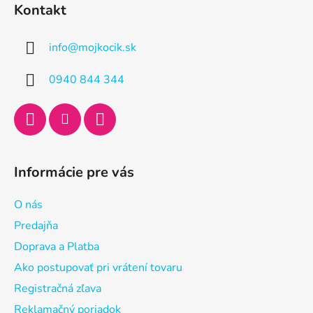
á
Kontakt
p
ä
info
@
mojkocik.sk
t
i
0940 844 344
e
Informácie pre vás
O nás
Predajňa
Doprava a Platba
Ako postupovať pri vrátení tovaru
Registračná zľava
Reklamačný poriadok