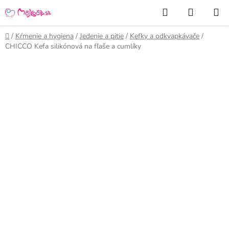
Prejsť
Hľadať
NÁKUP
na
KOŠÍK
obsah
Domov
/
Kŕmenie a hygiena
/
Jedenie a pitie
/
Kefky a odkvapkávače
/
CHICCO Kefa silikónová na fľaše a cumlíky