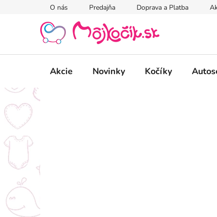
Prejsť
O nás
Predajňa
Doprava a Platba
Ak
na
obsah
Akcie
Novinky
Kočíky
Autos