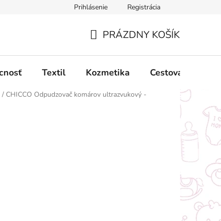
Prihlásenie
Registrácia
ný poriadok
Obchodné podmienky
Podmienky ochrany oso
PRÁZDNY KOŠÍK
NÁKUPNÝ
KOŠÍK
cnosť
Textil
Kozmetika
Cestovanie
/
CHICCO Odpudzovač komárov ultrazvukový -