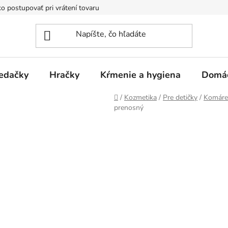
o postupovať pri vrátení tovaru
Registračná zľava
Reklamač
edačky
Hračky
Kŕmenie a hygiena
Domá
Domov
/
Kozmetika
/
Pre detičky
/
Komáre
prenosný