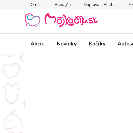
Prejsť
O nás
Predajňa
Doprava a Platba
Ak
na
obsah
Akcie
Novinky
Kočíky
Autos