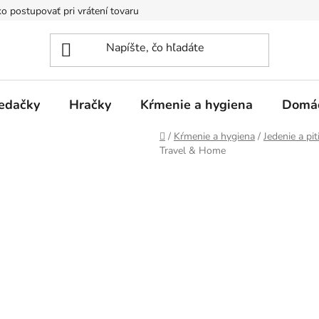
o postupovať pri vrátení tovaru
Registračná zľava
Reklamač
edačky
Hračky
Kŕmenie a hygiena
Domá
Domov
/
Kŕmenie a hygiena
/
Jedenie a pit
Travel & Home