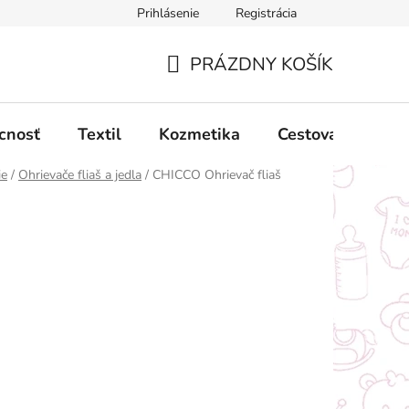
Prihlásenie
Registrácia
ný poriadok
Obchodné podmienky
Podmienky ochrany oso
PRÁZDNY KOŠÍK
NÁKUPNÝ
KOŠÍK
cnosť
Textil
Kozmetika
Cestovanie
ie
/
Ohrievače fliaš a jedla
/
CHICCO Ohrievač fliaš