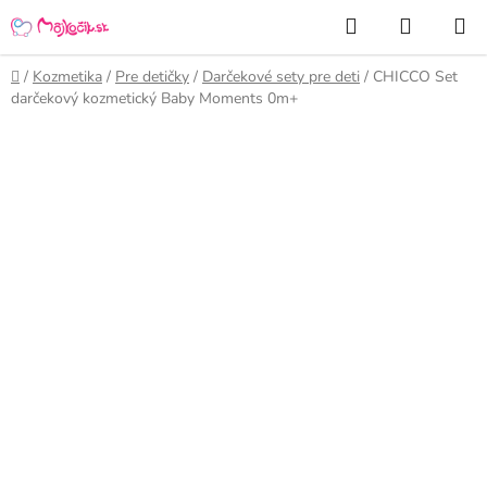
Prejsť
Hľadať
NÁKUP
na
KOŠÍK
obsah
Domov
/
Kozmetika
/
Pre detičky
/
Darčekové sety pre deti
/
CHICCO Set
darčekový kozmetický Baby Moments 0m+