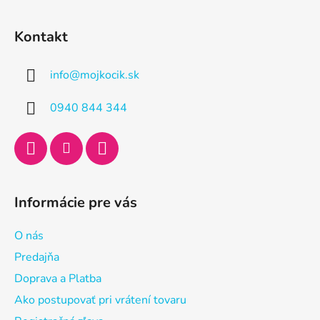
Z
á
Kontakt
p
ä
info
@
mojkocik.sk
t
i
0940 844 344
e
Informácie pre vás
O nás
Predajňa
Doprava a Platba
Ako postupovať pri vrátení tovaru