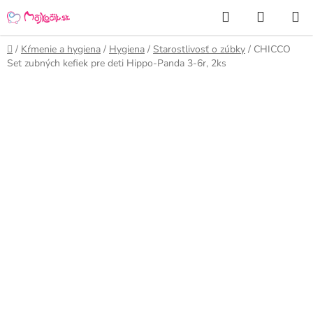
Prejsť
Hľadať
NÁKUP
na
KOŠÍK
obsah
Domov
/
Kŕmenie a hygiena
/
Hygiena
/
Starostlivosť o zúbky
/
CHICCO
Set zubných kefiek pre deti Hippo-Panda 3-6r, 2ks