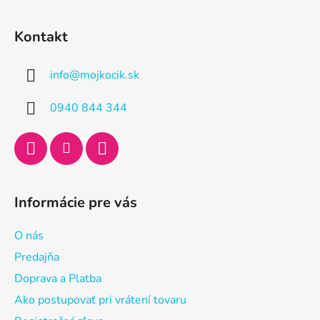
Z
á
Kontakt
p
ä
info
@
mojkocik.sk
t
i
0940 844 344
e
Informácie pre vás
O nás
Predajňa
Doprava a Platba
Ako postupovať pri vrátení tovaru