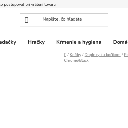
o postupovať pri vrátení tovaru
Registračná zľava
Reklamač
edačky
Hračky
Kŕmenie a hygiena
Domá
Domov
/
Kočíky
/
Doplnky ku kočíkom
/
P
Chrome/Black