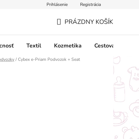
Prihlásenie
Registrácia
ný poriadok
Obchodné podmienky
Podmienky ochrany oso
PRÁZDNY KOŠÍK
NÁKUPNÝ
KOŠÍK
cnosť
Textil
Kozmetika
Cestovanie
odvozky
/
Cybex e-Priam Podvozok + Seat