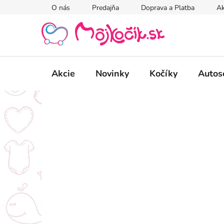
Prejsť
O nás
Predajňa
Doprava a Platba
Ak
na
obsah
Akcie
Novinky
Kočíky
Autos