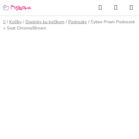
Prejsť
Hľadať
NÁKUP
na
KOŠÍK
obsah
Domov
/
Kočíky
/
Doplnky ku kočíkom
/
Podvozky
/
Cybex Priam Podvozok
+ Seat Chrome/Brown