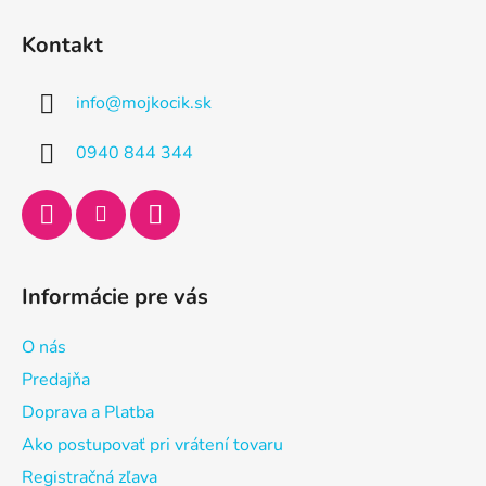
Z
á
Kontakt
p
ä
info
@
mojkocik.sk
t
i
0940 844 344
e
Informácie pre vás
O nás
Predajňa
Doprava a Platba
Ako postupovať pri vrátení tovaru
Registračná zľava