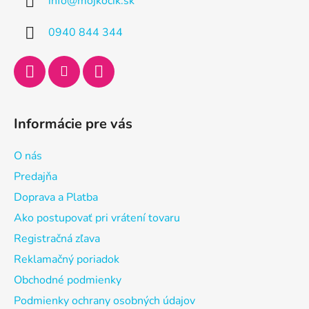
info
@
mojkocik.sk
t
i
0940 844 344
e
Informácie pre vás
O nás
Predajňa
Doprava a Platba
Ako postupovať pri vrátení tovaru
Registračná zľava
Reklamačný poriadok
Obchodné podmienky
Podmienky ochrany osobných údajov