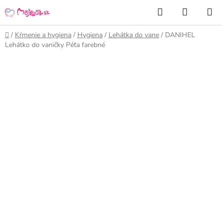
Prejsť
Hľadať
NÁKUP
na
KOŠÍK
obsah
Domov
/
Kŕmenie a hygiena
/
Hygiena
/
Lehátka do vane
/
DANIHEL
Lehátko do vaničky Péťa farebné