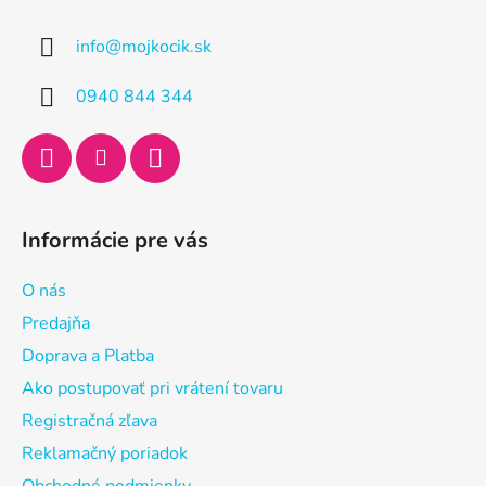
p
ä
info
@
mojkocik.sk
t
i
0940 844 344
e
Informácie pre vás
O nás
Predajňa
Doprava a Platba
Ako postupovať pri vrátení tovaru
Registračná zľava
Reklamačný poriadok