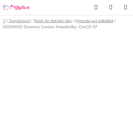
Prejsť
Hľadať
NÁKUP
na
KOŠÍK
obsah
Domov
/
Domácnosť
/
Textil do detskej izby
/
Hniezda pre bábätká
/
DOOMOO Doomoo Cocoon hniezdočko, Col.CO 07