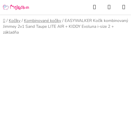
Prejsť
Hľadať
NÁKUP
na
KOŠÍK
obsah
Domov
/
Kočíky
/
Kombinované kočíky
/
EASYWALKER Kočík kombinovaný
Jimmey 2v1 Sand Taupe LITE AIR + KIDDY Evoluna i-size 2 +
základňa