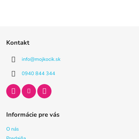
Z
á
Kontakt
p
ä
info
@
mojkocik.sk
t
i
0940 844 344
e
Informácie pre vás
O nás
Predajňa