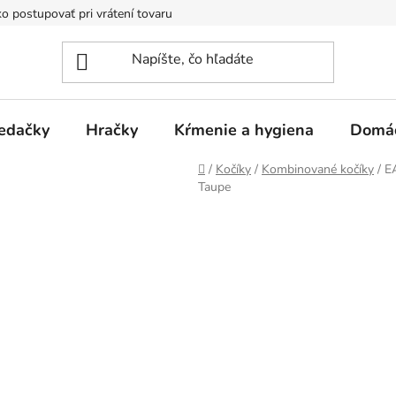
o postupovať pri vrátení tovaru
Registračná zľava
Reklamač
edačky
Hračky
Kŕmenie a hygiena
Domá
Domov
/
Kočíky
/
Kombinované kočíky
/
E
Taupe