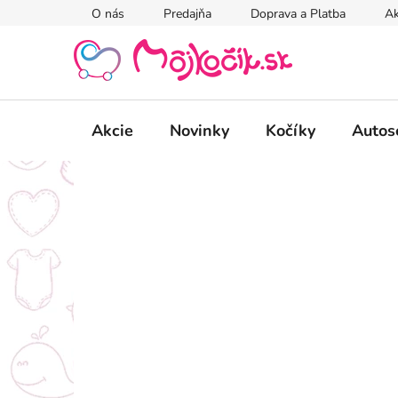
Prejsť
O nás
Predajňa
Doprava a Platba
Ak
na
obsah
Akcie
Novinky
Kočíky
Autos