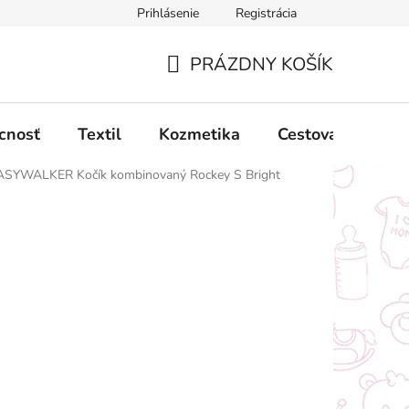
Prihlásenie
Registrácia
ný poriadok
Obchodné podmienky
Podmienky ochrany oso
PRÁZDNY KOŠÍK
NÁKUPNÝ
KOŠÍK
cnosť
Textil
Kozmetika
Cestovanie
ASYWALKER Kočík kombinovaný Rockey S Bright