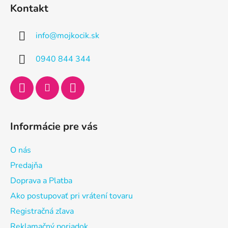
á
Kontakt
p
ä
info
@
mojkocik.sk
t
i
0940 844 344
e
Informácie pre vás
O nás
Predajňa
Doprava a Platba
Ako postupovať pri vrátení tovaru
Registračná zľava
Reklamačný poriadok