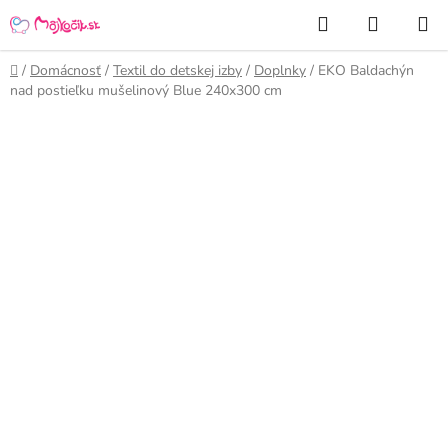
Prejsť
Hľadať
NÁKUP
na
KOŠÍK
obsah
Domov
/
Domácnosť
/
Textil do detskej izby
/
Doplnky
/
EKO Baldachýn
nad postieľku mušelinový Blue 240x300 cm