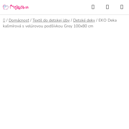
Prejsť
Hľadať
NÁKUP
na
KOŠÍK
obsah
Domov
/
Domácnosť
/
Textil do detskej izby
/
Detské deky
/
EKO Deka
kašmírová s velúrovou podšívkou Grey 100x80 cm