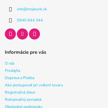
ä
info
@
mojkocik.sk
t
i
0940 844 344
e
Informácie pre vás
O nás
Predajňa
Doprava a Platba
Ako postupovať pri vrátení tovaru
Registračná zľava
Reklamačný poriadok
Obchodné podmienky