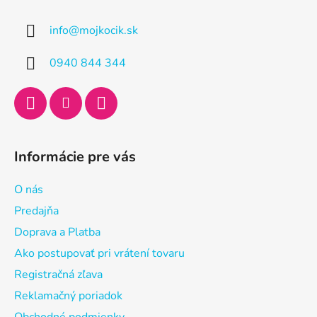
p
ä
info
@
mojkocik.sk
t
i
0940 844 344
e
Informácie pre vás
O nás
Predajňa
Doprava a Platba
Ako postupovať pri vrátení tovaru
Registračná zľava
Reklamačný poriadok