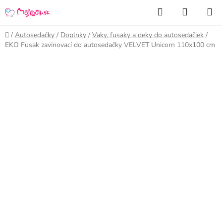
Prejsť
Hľadať
NÁKUP
na
KOŠÍK
obsah
Domov
/
Autosedačky
/
Doplnky
/
Vaky, fusaky a deky do autosedačiek
/
EKO Fusak zavinovací do autosedačky VELVET Unicorn 110x100 cm