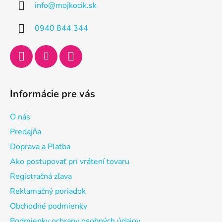
info
@
mojkocik.sk
t
i
0940 844 344
e
Informácie pre vás
O nás
Predajňa
Doprava a Platba
Ako postupovať pri vrátení tovaru
Registračná zľava
Reklamačný poriadok
Obchodné podmienky
Podmienky ochrany osobných údajov