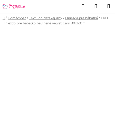
Prejsť
Hľadať
NÁKUP
na
KOŠÍK
obsah
Domov
/
Domácnosť
/
Textil do detskej izby
/
Hniezda pre bábätká
/
EKO
Hniezdo pre bábätko bavlnené velvet Cars 90x60cm