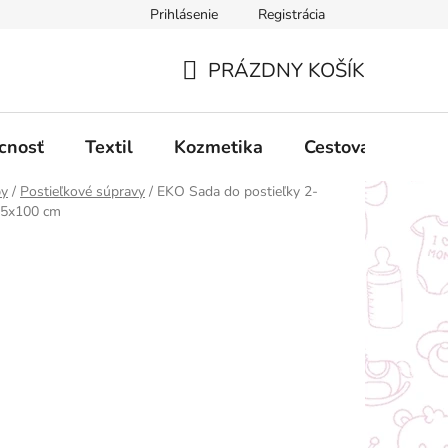
Prihlásenie
Registrácia
ný poriadok
Obchodné podmienky
Podmienky ochrany oso
PRÁZDNY KOŠÍK
NÁKUPNÝ
KOŠÍK
cnosť
Textil
Kozmetika
Cestovanie
by
/
Postieľkové súpravy
/
EKO Sada do postieľky 2-
75x100 cm