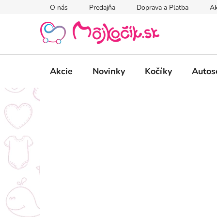
Prejsť
O nás
Predajňa
Doprava a Platba
Ak
na
obsah
Akcie
Novinky
Kočíky
Autos