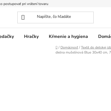
o postupovať pri vrátení tovaru
Registračná zľava
Reklamač
edačky
Hračky
Kŕmenie a hygiena
Domá
Domov
/
Domácnosť
/
Textil do detskej iz
dielna mušelínová Blue 30x40 cm, 