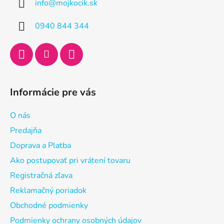
info
@
mojkocik.sk
t
i
0940 844 344
e
Informácie pre vás
O nás
Predajňa
Doprava a Platba
Ako postupovať pri vrátení tovaru
Registračná zľava
Reklamačný poriadok
Obchodné podmienky
Podmienky ochrany osobných údajov