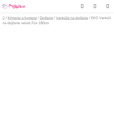
Prejsť
Hľadať
NÁKUP
na
KOŠÍK
obsah
Domov
/
Kŕmenie a hygiena
/
Dojčenie
/
Vankúše na dojčenie
/
EKO Vankúš
na dojčenie velvet Fox 180cm