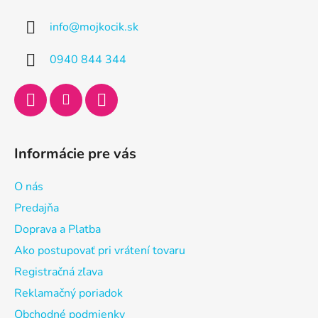
ä
info
@
mojkocik.sk
t
i
0940 844 344
e
Informácie pre vás
O nás
Predajňa
Doprava a Platba
Ako postupovať pri vrátení tovaru
Registračná zľava
Reklamačný poriadok
Obchodné podmienky