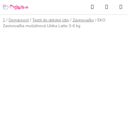
Prejsť
Hľadať
NÁKUP
na
KOŠÍK
obsah
Domov
/
Domácnosť
/
Textil do detskej izby
/
Zavinovačky
/
EKO
Zavinovačka mušelínová Ulitka Latte 3-6 kg