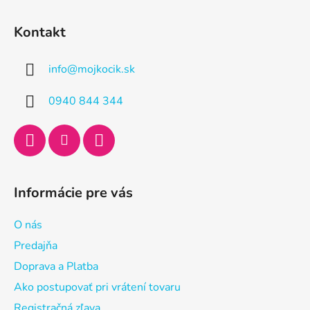
Z
á
Kontakt
p
ä
info
@
mojkocik.sk
t
i
0940 844 344
e
Informácie pre vás
O nás
Predajňa
Doprava a Platba
Ako postupovať pri vrátení tovaru
Registračná zľava