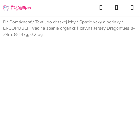
Prejsť
Hľadať
NÁKUP
na
KOŠÍK
obsah
Domov
/
Domácnosť
/
Textil do detskej izby
/
Spacie vaky a perinky
/
ERGOPOUCH Vak na spanie organická bavlna Jersey Dragonflies 8-
24m, 8-14kg, 0,2tog