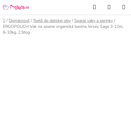
Prejsť
Hľadať
NÁKUP
na
KOŠÍK
obsah
Domov
/
Domácnosť
/
Textil do detskej izby
/
Spacie vaky a perinky
/
ERGOPOUCH Vak na spanie organická bavlna Jersey Sage 3-12m,
6-10kg, 2,5tog