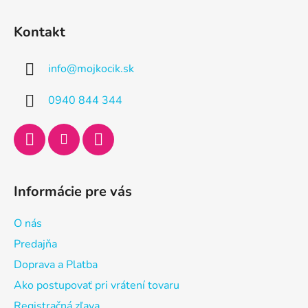
Z
á
Kontakt
p
ä
info
@
mojkocik.sk
t
i
0940 844 344
e
Informácie pre vás
O nás
Predajňa
Doprava a Platba
Ako postupovať pri vrátení tovaru
Registračná zľava