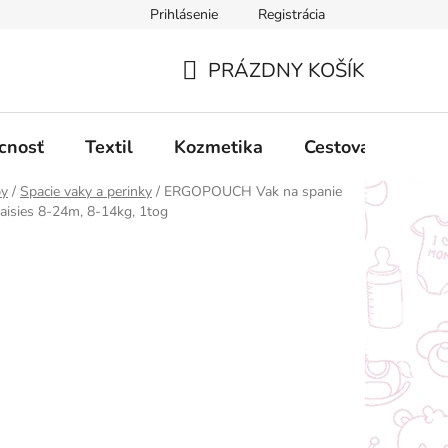
Prihlásenie
Registrácia
ný poriadok
Obchodné podmienky
Podmienky ochrany oso
PRÁZDNY KOŠÍK
NÁKUPNÝ
KOŠÍK
cnosť
Textil
Kozmetika
Cestovanie
by
/
Spacie vaky a perinky
/
ERGOPOUCH Vak na spanie
Daisies 8-24m, 8-14kg, 1tog