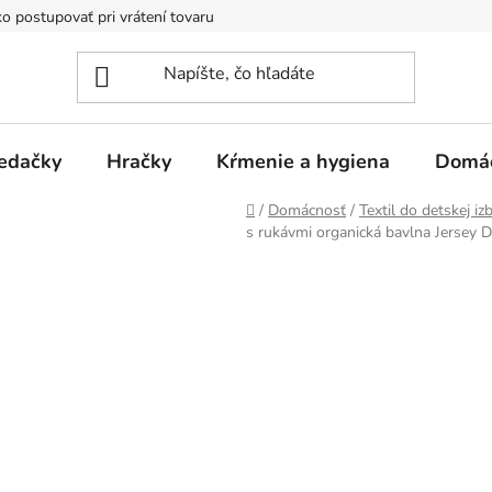
o postupovať pri vrátení tovaru
Registračná zľava
Reklamač
edačky
Hračky
Kŕmenie a hygiena
Domá
Domov
/
Domácnosť
/
Textil do detskej iz
s rukávmi organická bavlna Jersey 