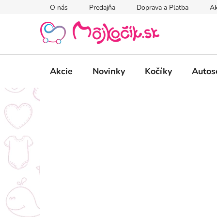
Prejsť
O nás
Predajňa
Doprava a Platba
Ak
na
obsah
Akcie
Novinky
Kočíky
Autos