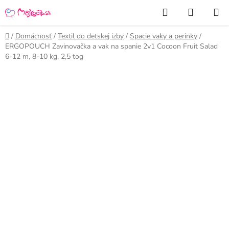
Prejsť
Hľadať
NÁKUP
na
KOŠÍK
obsah
Domov
/
Domácnosť
/
Textil do detskej izby
/
Spacie vaky a perinky
/
ERGOPOUCH Zavinovačka a vak na spanie 2v1 Cocoon Fruit Salad
6-12 m, 8-10 kg, 2,5 tog