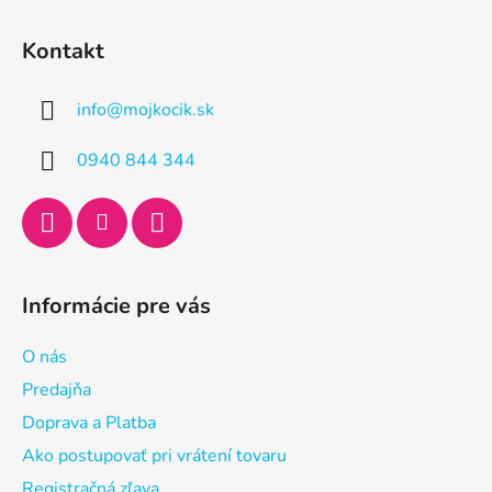
Z
á
Kontakt
p
ä
info
@
mojkocik.sk
t
i
0940 844 344
e
Informácie pre vás
O nás
Predajňa
Doprava a Platba
Ako postupovať pri vrátení tovaru
Registračná zľava