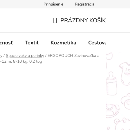
Prihlásenie
Registrácia
ný poriadok
Obchodné podmienky
Podmienky ochrany oso
PRÁZDNY KOŠÍK
NÁKUPNÝ
KOŠÍK
cnosť
Textil
Kozmetika
Cestovanie
by
/
Spacie vaky a perinky
/
ERGOPOUCH Zavinovačka a
-12 m, 8-10 kg, 0,2 tog