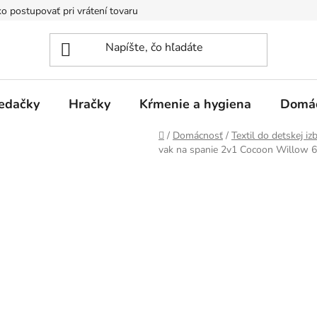
o postupovať pri vrátení tovaru
Registračná zľava
Reklamač
edačky
Hračky
Kŕmenie a hygiena
Domá
Domov
/
Domácnosť
/
Textil do detskej iz
vak na spanie 2v1 Cocoon Willow 6