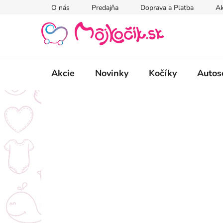
Prejsť
O nás
Predajňa
Doprava a Platba
Ak
na
obsah
Akcie
Novinky
Kočíky
Autos