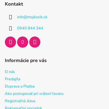
á
Kontakt
p
ä
info
@
mojkocik.sk
t
i
0940 844 344
e
Informácie pre vás
O nás
Predajňa
Doprava a Platba
Ako postupovať pri vrátení tovaru
Registračná zľava
Reklamačný poriadok