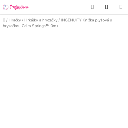
Prejsť
Hľadať
NÁKUP
na
KOŠÍK
obsah
Domov
/
Hračky
/
Hrkálky a hryzačky
/
INGENUITY Knižka plyšová s
hryzačkou Calm Springs™ 0m+