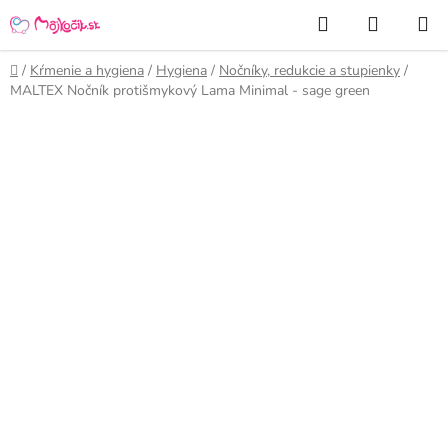
Prejsť
Hľadať
NÁKUP
na
KOŠÍK
obsah
Domov
/
Kŕmenie a hygiena
/
Hygiena
/
Nočníky, redukcie a stupienky
/
MALTEX Nočník protišmykový Lama Minimal - sage green