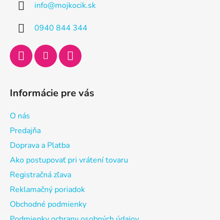
info
@
mojkocik.sk
t
i
0940 844 344
e
Informácie pre vás
O nás
Predajňa
Doprava a Platba
Ako postupovať pri vrátení tovaru
Registračná zľava
Reklamačný poriadok
Obchodné podmienky
Podmienky ochrany osobných údajov