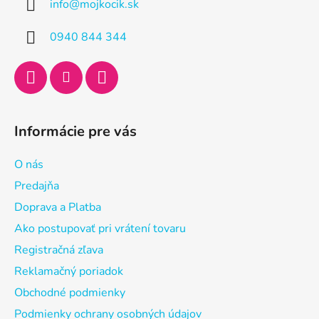
info
@
mojkocik.sk
t
i
0940 844 344
e
Informácie pre vás
O nás
Predajňa
Doprava a Platba
Ako postupovať pri vrátení tovaru
Registračná zľava
Reklamačný poriadok
Obchodné podmienky
Podmienky ochrany osobných údajov