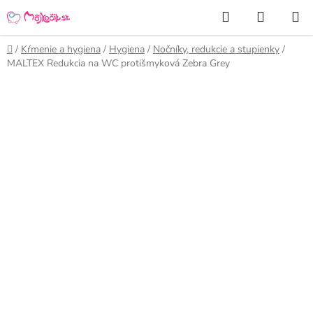
Prejsť
Hľadať
NÁKUP
na
KOŠÍK
obsah
Domov
/
Kŕmenie a hygiena
/
Hygiena
/
Nočníky, redukcie a stupienky
/
MALTEX Redukcia na WC protišmyková Zebra Grey