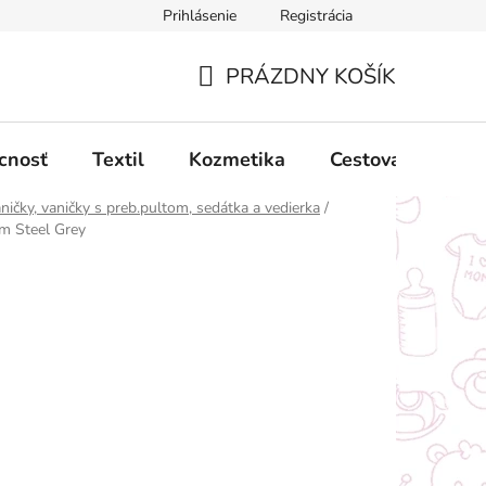
Prihlásenie
Registrácia
ný poriadok
Obchodné podmienky
Podmienky ochrany oso
PRÁZDNY KOŠÍK
NÁKUPNÝ
KOŠÍK
cnosť
Textil
Kozmetika
Cestovanie
ničky, vaničky s preb.pultom, sedátka a vedierka
/
m Steel Grey