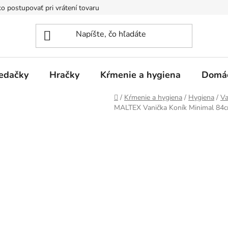
o postupovať pri vrátení tovaru
Registračná zľava
Reklamač
edačky
Hračky
Kŕmenie a hygiena
Domá
Domov
/
Kŕmenie a hygiena
/
Hygiena
/
Va
MALTEX Vanička Koník Minimal 84c