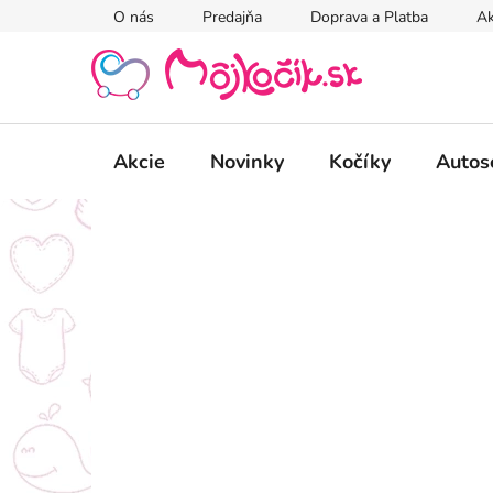
Prejsť
O nás
Predajňa
Doprava a Platba
Ak
na
obsah
Akcie
Novinky
Kočíky
Autos