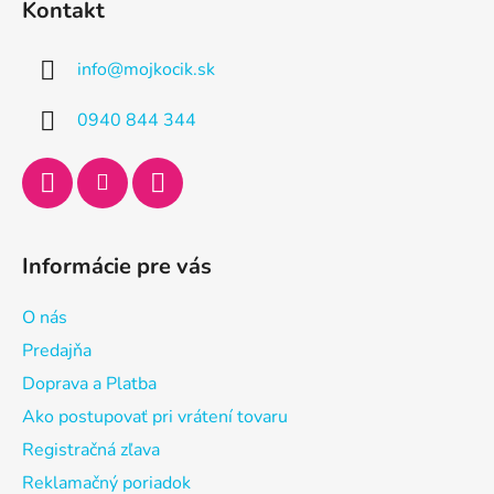
Kontakt
p
ä
info
@
mojkocik.sk
t
i
0940 844 344
e
Informácie pre vás
O nás
Predajňa
Doprava a Platba
Ako postupovať pri vrátení tovaru
Registračná zľava
Reklamačný poriadok