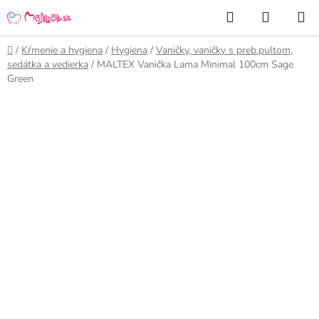
Prejsť
Hľadať
NÁKUP
na
KOŠÍK
obsah
Domov
/
Kŕmenie a hygiena
/
Hygiena
/
Vaničky, vaničky s preb.pultom,
sedátka a vedierka
/
MALTEX Vanička Lama Minimal 100cm Sage
Green