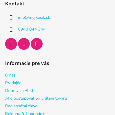
á
Kontakt
p
ä
info
@
mojkocik.sk
t
i
0940 844 344
e
Informácie pre vás
O nás
Predajňa
Doprava a Platba
Ako postupovať pri vrátení tovaru
Registračná zľava
Reklamačný poriadok