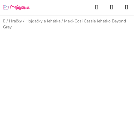
Prejsť
Hľadať
NÁKUP
na
KOŠÍK
obsah
Domov
/
Hračky
/
Hojdačky a lehátka
/
Maxi-Cosi Cassia lehátko Beyond
Grey