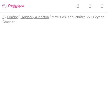
Prejsť
Hľadať
NÁKUP
na
KOŠÍK
obsah
Domov
/
Hračky
/
Hojdačky a lehátka
/
Maxi-Cosi Kori lehátko 2v1 Beyond
Graphite