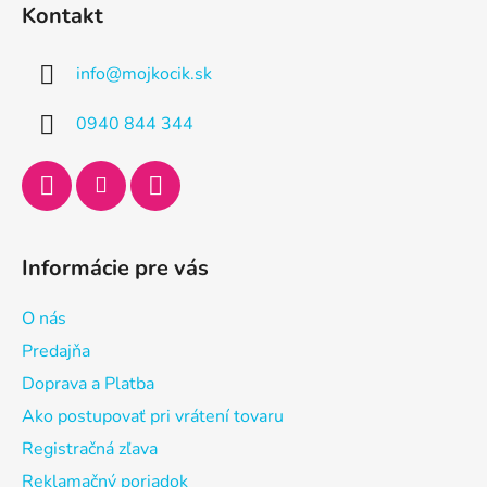
á
Kontakt
p
ä
info
@
mojkocik.sk
t
i
0940 844 344
e
Informácie pre vás
O nás
Predajňa
Doprava a Platba
Ako postupovať pri vrátení tovaru
Registračná zľava
Reklamačný poriadok