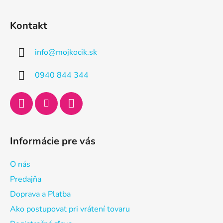
Z
á
Kontakt
p
ä
info
@
mojkocik.sk
t
i
0940 844 344
e
Informácie pre vás
O nás
Predajňa
Doprava a Platba
Ako postupovať pri vrátení tovaru