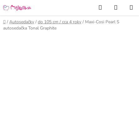
Prejsť
Hľadať
NÁKUP
na
KOŠÍK
obsah
Domov
/
Autosedačky
/
do 105 cm / cca 4 roky
/
Maxi-Cosi Pearl S
autosedačka Tonal Graphite