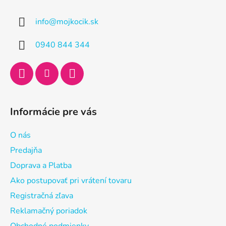
p
ä
info
@
mojkocik.sk
t
i
0940 844 344
e
Informácie pre vás
O nás
Predajňa
Doprava a Platba
Ako postupovať pri vrátení tovaru
Registračná zľava
Reklamačný poriadok