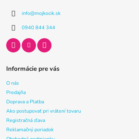
p
ä
info
@
mojkocik.sk
t
i
0940 844 344
e
Informácie pre vás
O nás
Predajňa
Doprava a Platba
Ako postupovať pri vrátení tovaru
Registračná zľava
Reklamačný poriadok