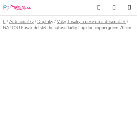
Prejsť
Hľadať
NÁKUP
na
KOŠÍK
obsah
Domov
/
Autosedačky
/
Doplnky
/
Vaky, fusaky a deky do autosedačiek
/
NATTOU Fusak detský do autosedačky Lapidou coppergreen 70 cm