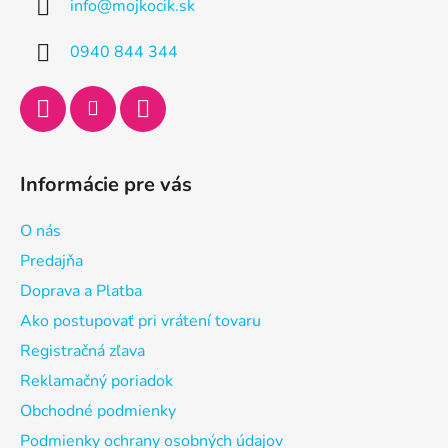
info
@
mojkocik.sk
t
i
0940 844 344
e
Informácie pre vás
O nás
Predajňa
Doprava a Platba
Ako postupovať pri vrátení tovaru
Registračná zľava
Reklamačný poriadok
Obchodné podmienky
Podmienky ochrany osobných údajov