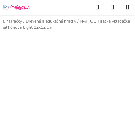
Prejsť
Hľadať
NÁKUP
na
KOŠÍK
obsah
Domov
/
Hračky
/
Drevené a edukačné hračky
/
NATTOU Hračka vkladačka
silikónová Light 12x12 cm