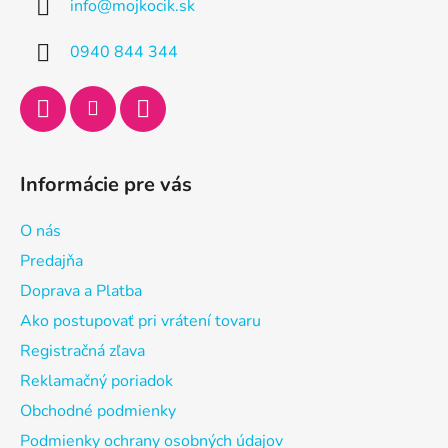
info
@
mojkocik.sk
t
i
0940 844 344
e
Informácie pre vás
O nás
Predajňa
Doprava a Platba
Ako postupovať pri vrátení tovaru
Registračná zľava
Reklamačný poriadok
Obchodné podmienky
Podmienky ochrany osobných údajov