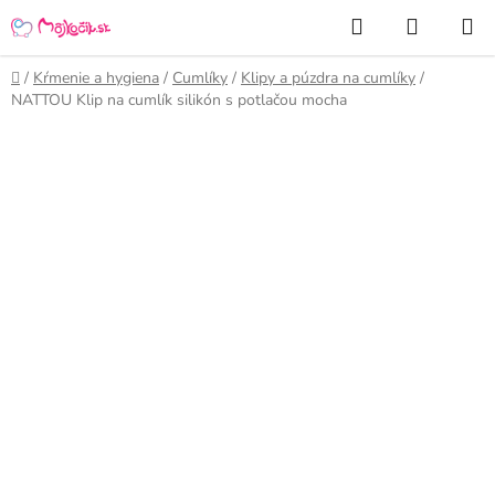
Prejsť
Hľadať
NÁKUP
na
KOŠÍK
obsah
Domov
/
Kŕmenie a hygiena
/
Cumlíky
/
Klipy a púzdra na cumlíky
/
NATTOU Klip na cumlík silikón s potlačou mocha