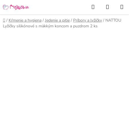
Prejsť
Hľadať
NÁKUP
na
KOŠÍK
obsah
Domov
/
Kŕmenie a hygiena
/
Jedenie a pitie
/
Príbory a lyžičky
/
NATTOU
Lyžičky silikónové s mäkkým koncom a puzdrom 2 ks