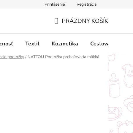
Prihlásenie
Registrácia
ný poriadok
Obchodné podmienky
Podmienky ochrany oso
PRÁZDNY KOŠÍK
NÁKUPNÝ
KOŠÍK
cnosť
Textil
Kozmetika
Cestovanie
acie podložky
/
NATTOU Podložka prebaľovacia mäkká