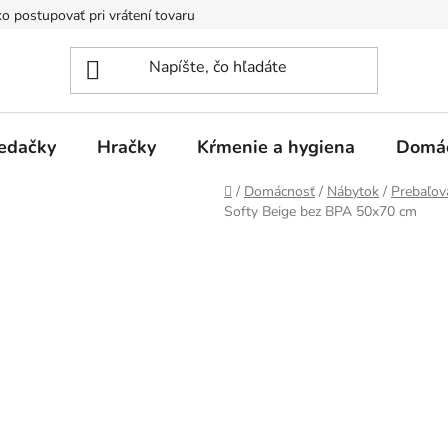
o postupovať pri vrátení tovaru
Registračná zľava
Reklamač
edačky
Hračky
Kŕmenie a hygiena
Domá
Domov
/
Domácnosť
/
Nábytok
/
Prebaľov
Softy Beige bez BPA 50x70 cm