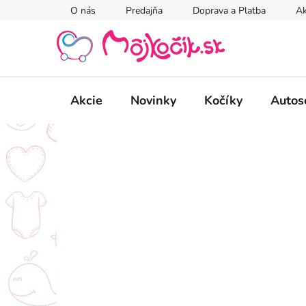
Prejsť
O nás
Predajňa
Doprava a Platba
Ak
na
obsah
Akcie
Novinky
Kočíky
Autos