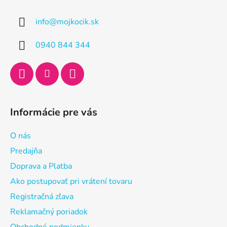
p
ä
info
@
mojkocik.sk
t
i
0940 844 344
e
Informácie pre vás
O nás
Predajňa
Doprava a Platba
Ako postupovať pri vrátení tovaru
Registračná zľava
Reklamačný poriadok