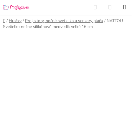
Prejsť
Hľadať
NÁKUP
na
KOŠÍK
obsah
Domov
/
Hračky
/
Projektory, nočné svetielka a senzory plaču
/
NATTOU
Svetielko nočné silikónové medvedík veľké 16 cm