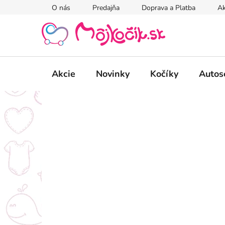
Prejsť
O nás
Predajňa
Doprava a Platba
Ak
na
obsah
Akcie
Novinky
Kočíky
Autos