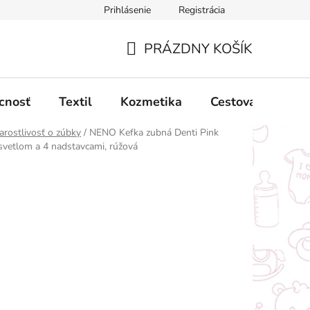
Prihlásenie
Registrácia
ný poriadok
Obchodné podmienky
Podmienky ochrany oso
PRÁZDNY KOŠÍK
NÁKUPNÝ
KOŠÍK
cnosť
Textil
Kozmetika
Cestovanie
arostlivosť o zúbky
/
NENO Kefka zubná Denti Pink
 svetlom a 4 nadstavcami, rúžová