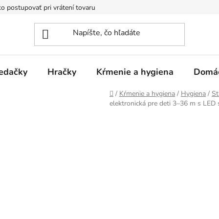
o postupovať pri vrátení tovaru
Registračná zľava
Reklamač
edačky
Hračky
Kŕmenie a hygiena
Domá
Domov
/
Kŕmenie a hygiena
/
Hygiena
/
St
elektronická pre deti 3–36 m s LED