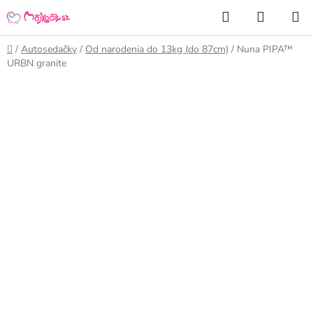
Prejsť
Hľadať
NÁKUP
na
KOŠÍK
obsah
Domov
/
Autosedačky
/
Od narodenia do 13kg (do 87cm)
/
Nuna PIPA™
URBN granite