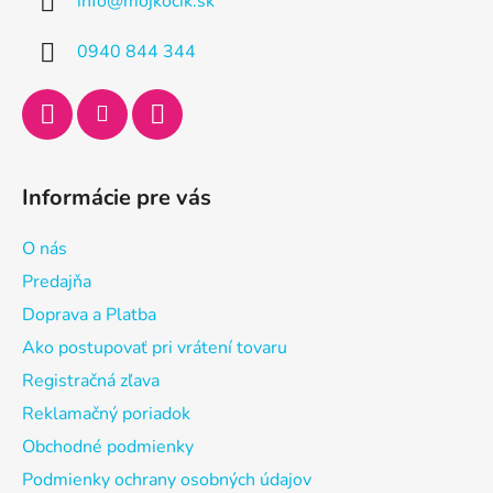
info
@
mojkocik.sk
t
i
0940 844 344
e
Informácie pre vás
O nás
Predajňa
Doprava a Platba
Ako postupovať pri vrátení tovaru
Registračná zľava
Reklamačný poriadok
Obchodné podmienky
Podmienky ochrany osobných údajov