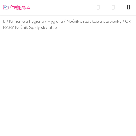
Prejsť
Hľadať
NÁKUP
na
KOŠÍK
obsah
Domov
/
Kŕmenie a hygiena
/
Hygiena
/
Nočníky, redukcie a stupienky
/
OK
BABY Nočník Spidy sky blue