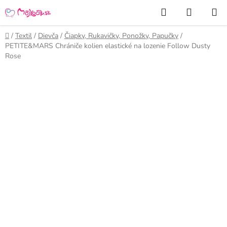
Prejsť
Hľadať
NÁKUP
na
KOŠÍK
obsah
Domov
/
Textil
/
Dievča
/
Čiapky, Rukavičky, Ponožky, Papučky
/
PETITE&MARS Chrániče kolien elastické na lozenie Follow Dusty
Rose