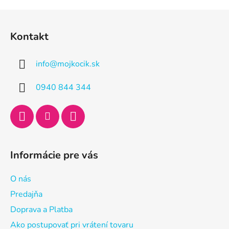
Z
á
Kontakt
p
ä
info
@
mojkocik.sk
t
i
0940 844 344
e
Informácie pre vás
O nás
Predajňa
Doprava a Platba
Ako postupovať pri vrátení tovaru