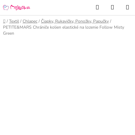
Prejsť
Hľadať
NÁKUP
na
KOŠÍK
obsah
Domov
/
Textil
/
Chlapec
/
Čiapky, Rukavičky, Ponožky, Papučky
/
PETITE&MARS Chrániče kolien elastické na lozenie Follow Misty
Green