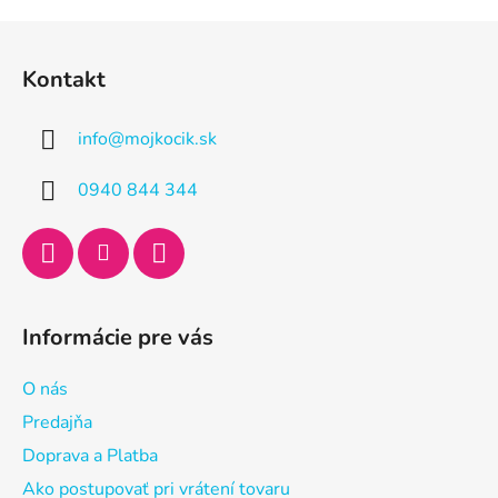
Z
á
Kontakt
p
ä
info
@
mojkocik.sk
t
i
0940 844 344
e
Informácie pre vás
O nás
Predajňa
Doprava a Platba
Ako postupovať pri vrátení tovaru