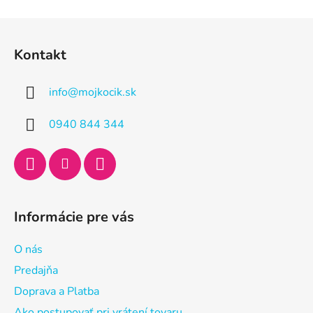
Z
á
Kontakt
p
ä
info
@
mojkocik.sk
t
i
0940 844 344
e
Informácie pre vás
O nás
Predajňa
Doprava a Platba
Ako postupovať pri vrátení tovaru