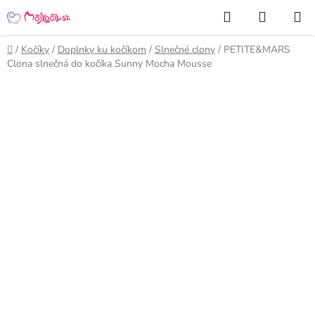
Prejsť
Hľadať
NÁKUP
na
KOŠÍK
obsah
Domov
/
Kočíky
/
Doplnky ku kočíkom
/
Slnečné clony
/
PETITE&MARS
Clona slnečná do kočíka Sunny Mocha Mousse