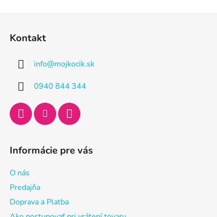
Z
á
Kontakt
p
ä
info
@
mojkocik.sk
t
i
0940 844 344
e
Informácie pre vás
O nás
Predajňa
Doprava a Platba
Ako postupovať pri vrátení tovaru