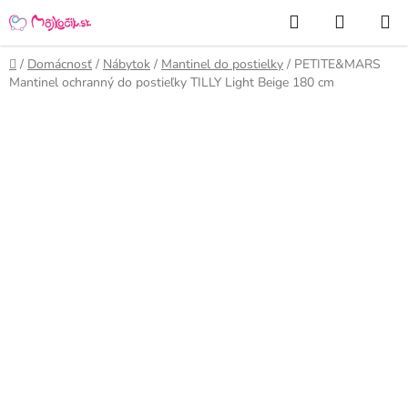
Prejsť
Hľadať
NÁKUP
na
KOŠÍK
obsah
Domov
/
Domácnosť
/
Nábytok
/
Mantinel do postielky
/
PETITE&MARS
Mantinel ochranný do postieľky TILLY Light Beige 180 cm