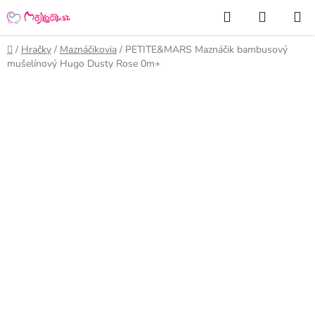
Prejsť
Hľadať
NÁKUP
na
KOŠÍK
obsah
Domov
/
Hračky
/
Maznáčikovia
/
PETITE&MARS Maznáčik bambusový
mušelínový Hugo Dusty Rose 0m+