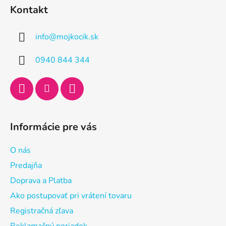
á
Kontakt
p
ä
info
@
mojkocik.sk
t
i
0940 844 344
e
Informácie pre vás
O nás
Predajňa
Doprava a Platba
Ako postupovať pri vrátení tovaru
Registračná zľava