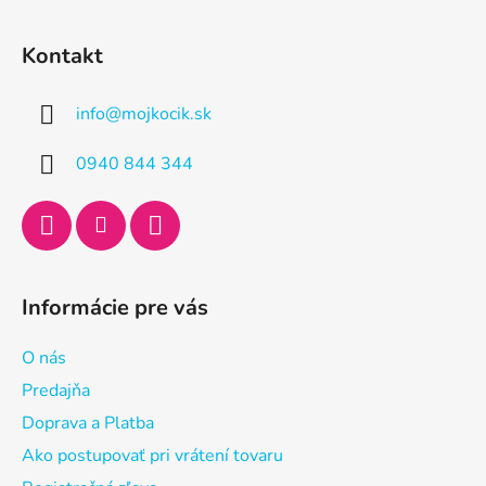
Z
á
Kontakt
p
ä
info
@
mojkocik.sk
t
i
0940 844 344
e
Informácie pre vás
O nás
Predajňa
Doprava a Platba
Ako postupovať pri vrátení tovaru