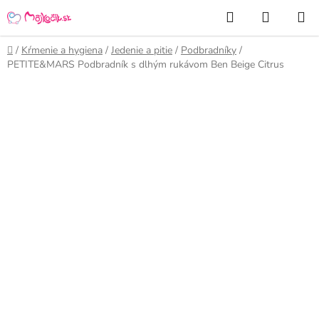
Prejsť
Hľadať
NÁKUP
na
KOŠÍK
obsah
Domov
/
Kŕmenie a hygiena
/
Jedenie a pitie
/
Podbradníky
/
PETITE&MARS Podbradník s dlhým rukávom Ben Beige Citrus