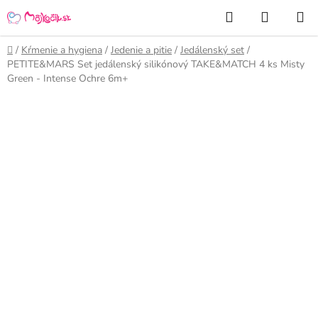
Prejsť
Hľadať
NÁKUP
na
KOŠÍK
obsah
Domov
/
Kŕmenie a hygiena
/
Jedenie a pitie
/
Jedálenský set
/
PETITE&MARS Set jedálenský silikónový TAKE&MATCH 4 ks Misty
Green - Intense Ochre 6m+