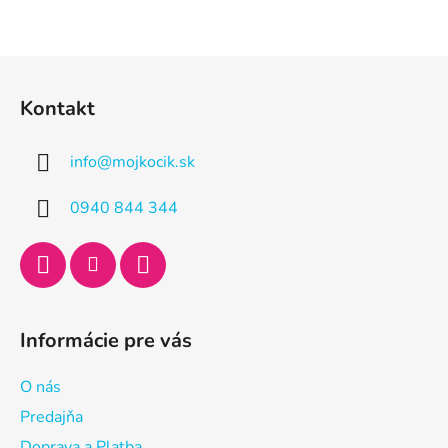
Z
á
Kontakt
p
ä
info
@
mojkocik.sk
t
i
0940 844 344
e
Informácie pre vás
O nás
Predajňa
Doprava a Platba