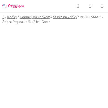
Prejsť
Hľadať
NÁKUP
na
KOŠÍK
obsah
Domov
/
Kočíky
/
Doplnky ku kočíkom
/
Štipce na kočíky
/
PETITE&MARS
Štipec Peg na kočík (2 ks) Green