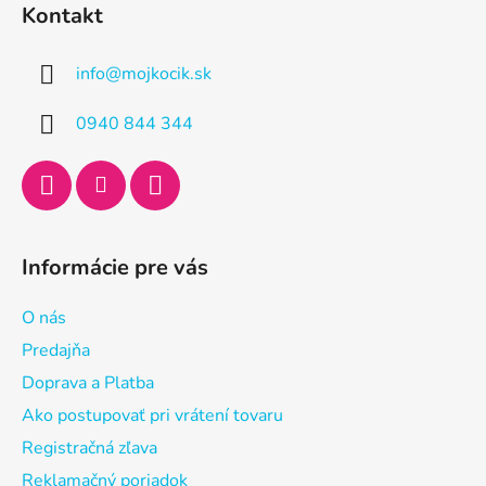
á
Kontakt
p
ä
info
@
mojkocik.sk
t
i
0940 844 344
e
Informácie pre vás
O nás
Predajňa
Doprava a Platba
Ako postupovať pri vrátení tovaru
Registračná zľava
Reklamačný poriadok