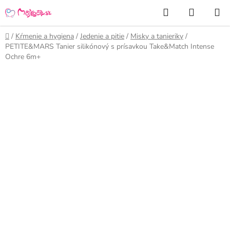
Prejsť
Hľadať
NÁKUP
na
KOŠÍK
obsah
Domov
/
Kŕmenie a hygiena
/
Jedenie a pitie
/
Misky a tanieriky
/
PETITE&MARS Tanier silikónový s prísavkou Take&Match Intense
Ochre 6m+