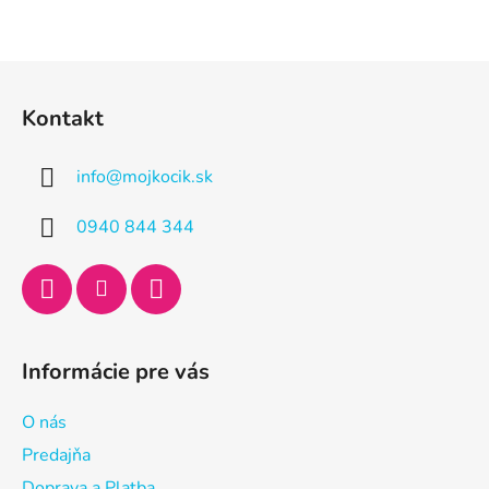
Z
á
Kontakt
p
ä
info
@
mojkocik.sk
t
i
0940 844 344
e
Informácie pre vás
O nás
Predajňa
Doprava a Platba